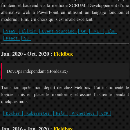
frontend et backend via la méthode SCRUM. Développement d’une
alternative web à PowerPoint en utilisant un langage fonctionnel
moderne : Elm. Un choix qui s’est révélé excellent.
SaaS
Elixir
Event Sourcing
C#
.NET
Elm
React
S3
Jan. 2020 - Oct. 2020 :
Fieldbox
DevOps indépendant (Bordeaux)
Transition après mon départ de chez Fieldbox. J’ai instrumenté le
logiciel, mis en place le monitoring et assuré l’astreinte pendant
quelques mois.
Docker
Kubernetes
Helm
Prometheus
GCP
Jan. 2016 - Jan. 2020 :
Fieldbox