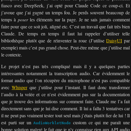
fiasco avec DeepSeek, j’ai opté pour Claude Code ce coup-ci. Et
j’avoue que j’ai gagné un temps fou. Je perds souvent beaucoup de
temps à
poser
les éléments sur la page. Je ne sais jamais comment
faire pour que ce soit joli, aligné etc. C’est un travail que fait très bien
Claude. De temps en temps il faut lui rappeler d’utiliser telle
bibliothèque plutôt que de réinventer la roue (J’utilise
DaisyUI
par
exemple) mais c’est pas grand chose. Peut-être même que j’utilise mal
le contexte.
Le projet n’est pas très compliqué mais il y a quelques parties
intéressantes notamment la transcription audio. Car évidemment le
format audio que l’on récupère du microphone n’est pas compatible
avec
Whisper
que j’utilise pour l’instant. Il faut donc transformer
l’audio à la volée et ce n’est évidemment pas sur la documentation
que je trouve des informations sur comment faire. Claude me l’a fait
directement sans que je lui dise comment. Il lui a fallu 3 tentatives car
il ne peut pas vraiment tester tout seul mais j’étais plutôt fier de lui ! Il
est parti sur un
custom ce qui me paraît une
AudioWorkletNode
bonne solution malgré le fait que je n’y connaisse rien aux API audio