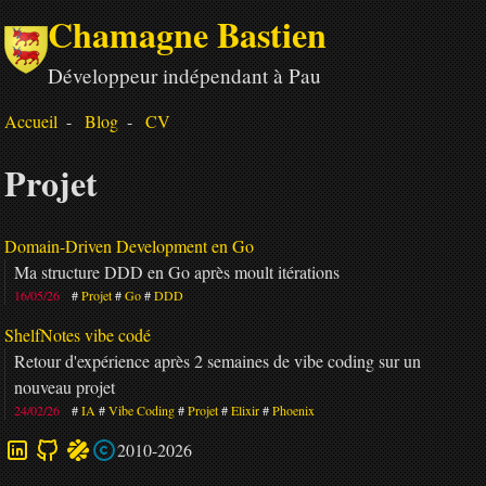
Chamagne Bastien
Développeur indépendant à Pau
Accueil
Blog
CV
Projet
Domain-Driven Development en Go
Ma structure DDD en Go après moult itérations
16/05/26
Projet
Go
DDD
ShelfNotes vibe codé
Retour d'expérience après 2 semaines de vibe coding sur un
nouveau projet
24/02/26
IA
Vibe Coding
Projet
Elixir
Phoenix
2010-2026