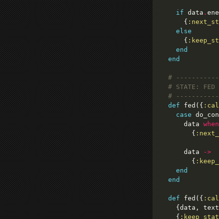
if
 data
.
ene
      {
:next_st
else
      {
:keep_st
end
end
# -----------
# STATE: FED
# -----------
def
 fed({
:cal
case
 do_con
      data 
when
        {
:next_
      data 
->
        {
:keep_
end
end
def
 fed({
:cal
    {data, text
    {
:keep_stat