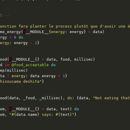
S --
onction fera planter le process plutôt que d'avoir une é
me_energy(
%
__MODULE__{
energy
: energy} 
=
rgy 
>
0
do
ergy
: energy 
-
1
ood(
%
__MODULE__{} 
=
d 
in
@food_acceptable
do
ta 
|
energy
: data
.
energy 
+
1
hisousama deshita"
ood(data, _food, _millisec), 
do
: {data, 
"Not eating that
om, 
%
__MODULE__{} 
=
 data, text) 
do
om, 
"
#{
data
.
name
}
 says: 
#{
text
}
"