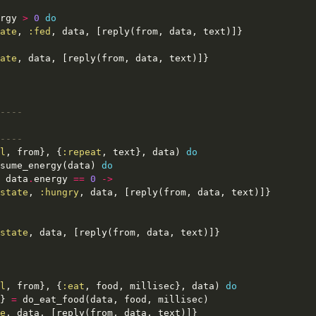
rgy 
>
0
do
ate
, 
:fed
ate
----
----
l
, from}, {
:repeat
, text}, data) 
do
sume_energy(data) 
do
 data
.
energy 
==
0
->
state
, 
:hungry
state
l
, from}, {
:eat
, food, millisec}, data) 
do
} 
=
e