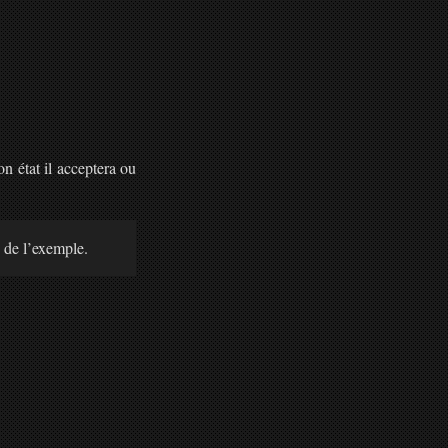
on état il acceptera ou
é de l’exemple.