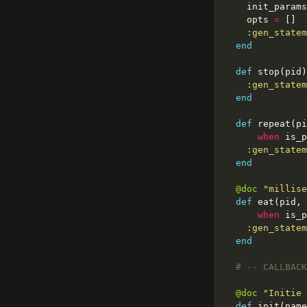
    init_params
    opts 
=
:gen_statem
end
def
 stop(pid)
:gen_statem
end
def
when
 is_p
:gen_statem
end
@doc
"millise
def
 eat(pid, 
when
 is_p
:gen_statem
end
# -- CALLBACK
@doc
"Initie 
def
 init(name