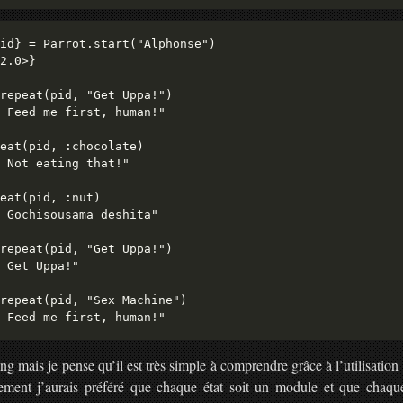
id} = Parrot.start("Alphonse")

2.0>}

repeat(pid, "Get Uppa!")

 Feed me first, human!"

eat(pid, :chocolate)

 Not eating that!"

eat(pid, :nut)

 Gochisousama deshita"

repeat(pid, "Get Uppa!")

 Get Uppa!"

repeat(pid, "Sex Machine")

ng mais je pense qu’il est très simple à comprendre grâce à l’utilisatio
lement j’aurais préféré que chaque état soit un module et que chaq