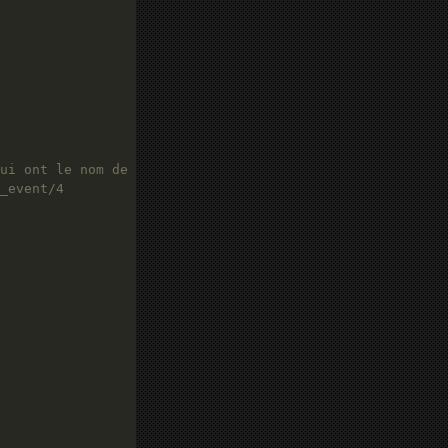
ui ont le nom de l'état courant
_event/4