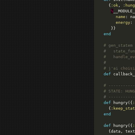
    {
:ok
, 
:hung
%
name
energy
: 
end
# gen_statem 
#   state_fun
#   handle_ev
#
# j'ai choisi
def
 callback_
# -----------
# STATE: HUNG
# -----------
def
 hungry({
:
    {
:keep_stat
end
def
 hungry({
:
    {data, text