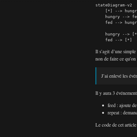
stateDiagram-v2

    [*] --> hungr
    hungry --> fe
    fed --> hungr
    hungry --> [*
Il s’agit d’une simple
non de faire ce qu’on
J’ai enlevé les év
Il y aura 3 événement
feed : ajoute d
repeat : deman
Le code de cet article