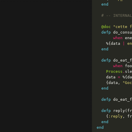
end
# -- INTERNAL
@doc
"cette f
defp
 do_consu
when
 ene
    %{data 
|
en
end
defp
 do_eat_f
when
 foo
Process
.
    data 
=
 %{da
    {data, 
"Goc
end
defp
 do_eat_f
defp
 reply(fr
    {
:reply
, fr
end
end