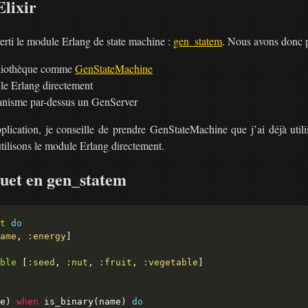
lixir
verti le module Erlang de state machine :
gen_statem
. Nous avons donc pl
ibliothèque comme
GenStateMachine
ule Erlang directement
anisme par-dessus un GenServer
plication, je conseille de prendre GenStateMachine que j’ai déjà utili
utilisons le module Erlang directement.
uet en gen_statem
t
do
ame
, 
:energy
ble
 [
:seed
, 
:nut
, 
:fruit
, 
:vegetable
e) 
when
 is_binary(name) 
do