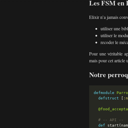
Les FSM en E
Elixir n’a jamais con
utiliser une b
utiliser le mod
recoder le méc
Pour une véritable ap
mais pour cet article 
Notre perroq
defmodule
Parro
defstruct
 [
:n
@food_accepta
# -- API --
def
 start(nam