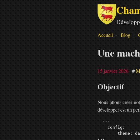
Cham
Développ
Accueil
Blog
Une machi
15 janvier 2026
M
Objectif
Nous allons créer not
développer est un per
  ---

    config:

        theme: da
---
