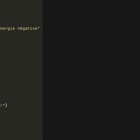
nergie négative"
!"