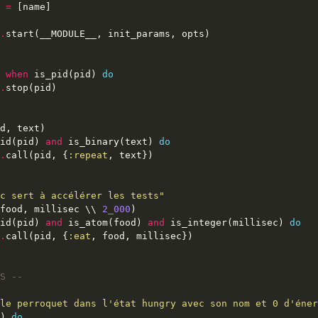
 
=
.
 
when
 is_pid(pid) 
do
.
id(pid) 
and
 is_binary(text) 
do
.
call(pid, {
:repeat
c sert à accélérer les tests"
food, millisec \\ 
2_000
id(pid) 
and
 is_atom(food) 
and
 is_integer(millisec) 
do
.
call(pid, {
:eat
S --
le perroquet dans l'état hungry avec son nom et 0 d'éner
) 
do