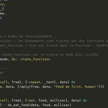
ry
0
a 2 modes de fonctionnement :
ctions : les événements sont traités par des fonctions q
ent_function : tout est traité dans la fonction : handle
 state_functions car je trouve ce mode plus lisible
mode, 
do
: 
:state_functions
----
RY
----
call
, from}, {
:repeat
, _text}, data) 
do
e
, data, [reply(from, data, 
"Feed me first, human!"
call
, from}, {
:eat
, food, millisec}, data) 
do
} 
=