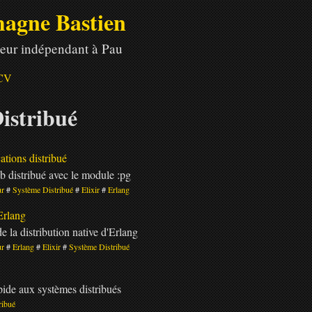
agne Bastien
eur indépendant à Pau
CV
istribué
ations distribué
b distribué avec le module :pg
ur
Système Distribué
Elixir
Erlang
Erlang
 la distribution native d'Erlang
ur
Erlang
Elixir
Système Distribué
pide aux systèmes distribués
ribué