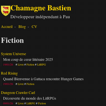
Chamagne Bastien
Développeur indépendant à Pau
Accueil
Blog
CV
Fiction
System Universe
Mon coup de cœur littéraire 2025
19/01/26
Livre
Fiction
LitRPG
Red Rising
Quand Bienvenue à Gattaca rencontre Hunger Games
19/01/26
Livre
Fiction
Dungeon Crawler Carl
Découverte du monde des LitRPGs
09/01/26
Livre
LitRPG
Fiction