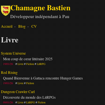
Chamagne Bastien
Développeur indépendant à Pau
Accueil
Blog
CV
Livre
System Universe
Mon coup de cœur littéraire 2025
19/01/26
Livre
Fiction
LitRPG
Red Rising
Quand Bienvenue à Gattaca rencontre Hunger Games
19/01/26
Livre
Fiction
Dungeon Crawler Carl
Découverte du monde des LitRPGs
09/01/26
Livre
LitRPG
Fiction