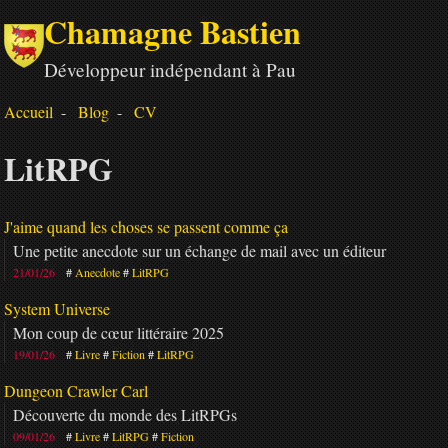
Chamagne Bastien
Développeur indépendant à Pau
Accueil
Blog
CV
LitRPG
J'aime quand les choses se passent comme ça
Une petite anecdote sur un échange de mail avec un éditeur
21/01/26
Anecdote
LitRPG
System Universe
Mon coup de cœur littéraire 2025
19/01/26
Livre
Fiction
LitRPG
Dungeon Crawler Carl
Découverte du monde des LitRPGs
09/01/26
Livre
LitRPG
Fiction